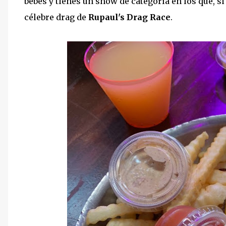
bebes y tienes un show de categoría en los que, si 
célebre drag de
Rupaul's Drag Race
.