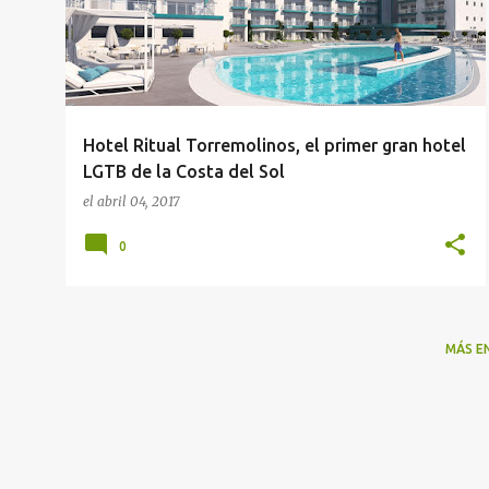
t
r
a
d
a
Hotel Ritual Torremolinos, el primer gran hotel
s
LGTB de la Costa del Sol
el
abril 04, 2017
0
MÁS E