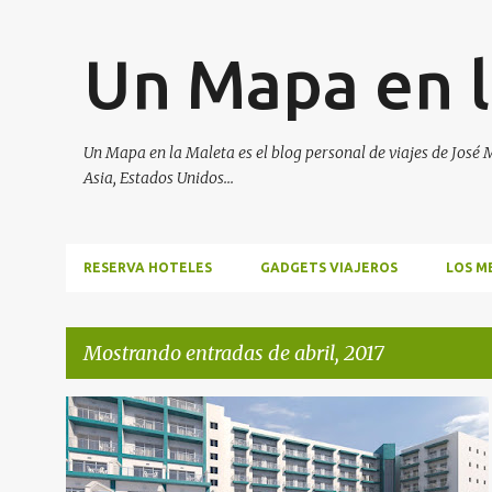
Un Mapa en l
Un Mapa en la Maleta es el blog personal de viajes de José M
Asia, Estados Unidos...
RESERVA HOTELES
GADGETS VIAJEROS
LOS M
Mostrando entradas de abril, 2017
E
GAY
HOTELES
LGBT
LGTB
n