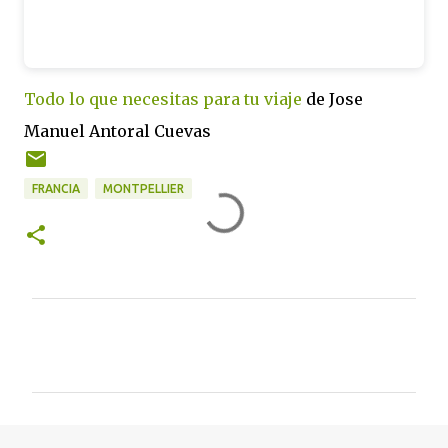
Todo lo que necesitas para tu viaje
de Jose
Manuel Antoral Cuevas
FRANCIA
MONTPELLIER
C
o
m
e
n